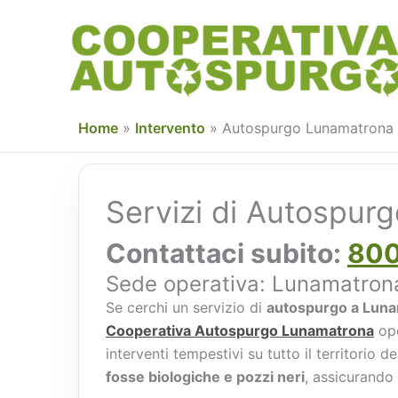
Vai
al
contenuto
Home
»
Intervento
»
Autospurgo Lunamatrona
Servizi di Autospur
Contattaci subito:
800
Sede operativa: Lunamatro
Se cerchi un servizio di
autospurgo a Lun
Cooperativa Autospurgo Lunamatrona
ope
interventi tempestivi su tutto il territorio
fosse biologiche e pozzi neri
, assicurando 