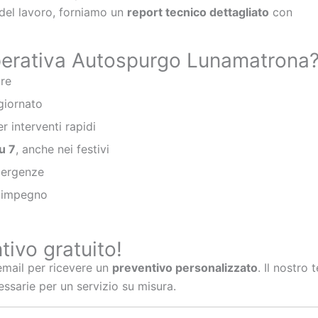
 del lavoro, forniamo un
report tecnico dettagliato
con
perativa Autospurgo Lunamatrona
ore
giornato
r interventi rapidi
u 7
, anche nei festivi
ergenze
a impegno
tivo gratuito!
email per ricevere un
preventivo personalizzato
. Il nostro
essarie per un servizio su misura.