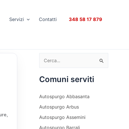
e
Servizi
Contatti
348 58 17 879
C
e
Comuni serviti
r
c
Autospurgo Abbasanta
a
Autospurgo Arbus
:
ure,
Autospurgo Assemini
Autospurgo Barrali