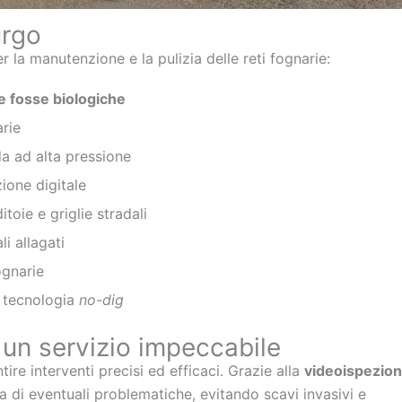
urgo
la manutenzione e la pulizia delle reti fognarie:
 e fosse biologiche
arie
da ad alta pressione
ione digitale
toie e griglie stradali
i allagati
ognarie
n tecnologia
no-dig
un servizio impeccabile
re interventi precisi ed efficaci. Grazie alla
videoispezio
a di eventuali problematiche, evitando scavi invasivi e