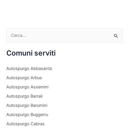
C
e
Comuni serviti
r
c
Autospurgo Abbasanta
a
Autospurgo Arbus
:
Autospurgo Assemini
Autospurgo Barrali
Autospurgo Barumini
Autospurgo Buggerru
Autospurgo Cabras